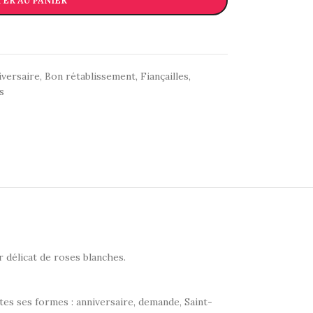
ER AU PANIER
iversaire
,
Bon rétablissement
,
Fiançailles
,
s
délicat de roses blanches.
tes ses formes : anniversaire, demande, Saint-