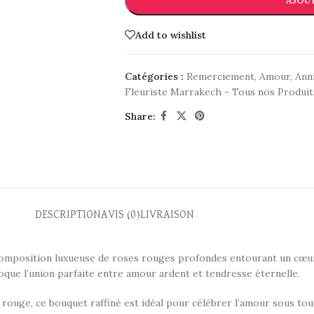
AJOUT
Add to wishlist
Catégories :
Remerciement
,
Amour
,
Ann
Fleuriste Marrakech - Tous nos Produit
Share:
DESCRIPTION
AVIS (0)
LIVRAISON
composition luxueuse de roses rouges profondes entourant un cœur 
oque l’union parfaite entre amour ardent et tendresse éternelle.
 rouge, ce bouquet raffiné est idéal pour célébrer l’amour sous tou