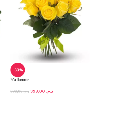
-33%
-27%
Ma flamme
Paradis
399,00
د.م.
219,00
د.م.
–
599,00
د.م.