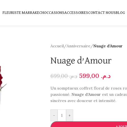
FLEURISTE MARRAKECH
OCCASIONS
ACCESSOIRES
CONTACT NOUS
BLOG
Accueil
/
Anniversaire
/
Nuage d’Amour
Nuage d’Amour
599,00
د.م.
699,00
د.م.
Un somptueux coffret floral de roses r
passionné.
Nuage d’Amour
est un cadeau
sincères avec douceur et intensité.
-
+