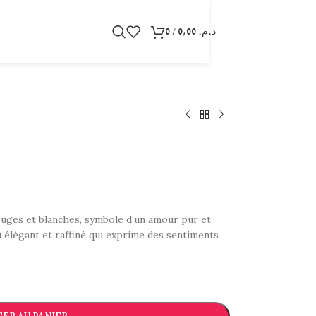
0
/
0,00
د.م.
ouges et blanches, symbole d’un amour pur et
 élégant et raffiné qui exprime des sentiments