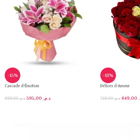
-15%
-13%
Cascade d’Émotion
Délices d’Amour
595,00
د.م.
649,00
699,00
د.م.
749,00
د.م.