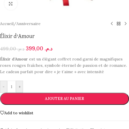
Click to enlarge
Accueil
/
Anniversaire
Élixir d’Amour
399,00
د.م.
499,00
د.م.
Élixir d’Amour
est un élégant coffret rond garni de magnifiques
roses rouges fraîches, symbole éternel de passion et de romance.
Le cadeau parfait pour dire « je t’aime » avec intensité
-
+
AJOUTER AU PANIER
Add to wishlist