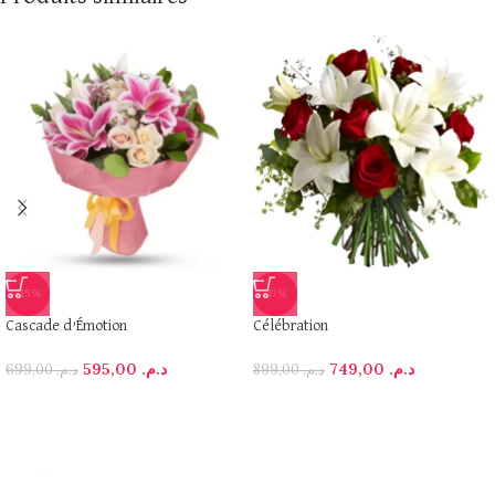
-15%
-17%
Cascade d’Émotion
Célébration
595,00
د.م.
749,00
د.م.
699,00
د.م.
899,00
د.م.