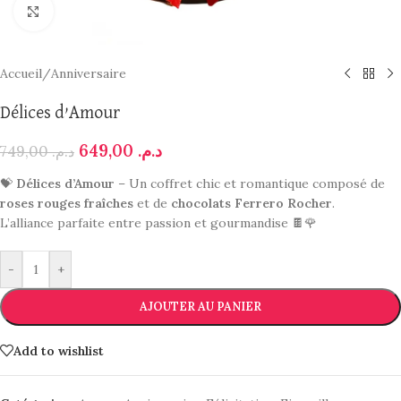
Click to enlarge
Accueil
/
Anniversaire
Délices d’Amour
649,00
د.م.
749,00
د.م.
💝
Délices d’Amour
– Un coffret chic et romantique composé de
roses rouges fraîches
et de
chocolats Ferrero Rocher
.
L’alliance parfaite entre passion et gourmandise 🍫🌹
-
+
AJOUTER AU PANIER
Add to wishlist