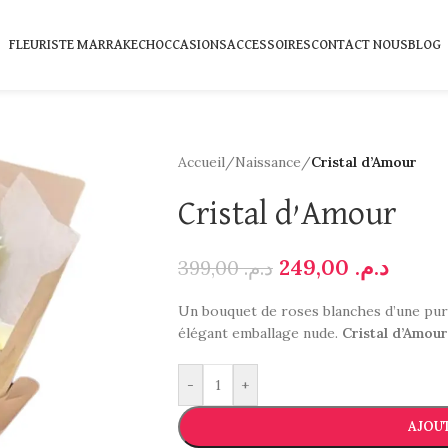
FLEURISTE MARRAKECH
OCCASIONS
ACCESSOIRES
CONTACT NOUS
BLOG
Accueil
/
Naissance
/
Cristal d’Amour
Cristal d’Amour
249,00
د.م.
399,00
د.م.
Un bouquet de roses blanches d’une pur
élégant emballage nude.
Cristal d’Amour
-
+
AJOUT