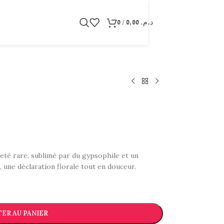
0
/
0,00
د.م.
eté rare, sublimé par du gypsophile et un
, une déclaration florale tout en douceur.
ER AU PANIER