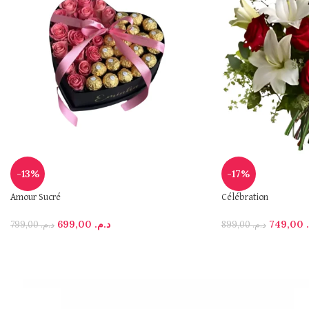
-13%
-17%
Amour Sucré
Célébration
699,00
د.م.
749,00
799,00
د.م.
899,00
د.م.