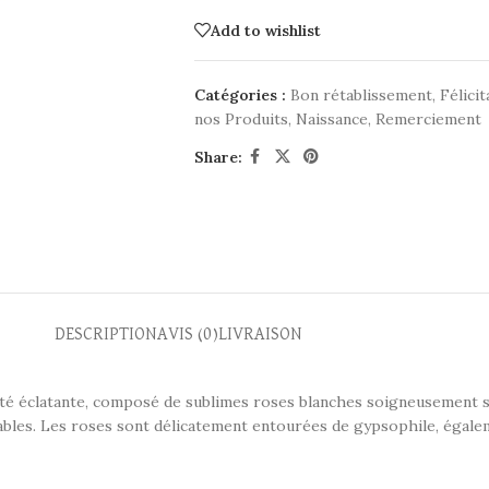
Add to wishlist
Catégories :
Bon rétablissement
,
Félicit
nos Produits
,
Naissance
,
Remerciement
Share:
DESCRIPTION
AVIS (0)
LIVRAISON
eté éclatante, composé de sublimes roses blanches soigneusement s
bles. Les roses sont délicatement entourées de gypsophile, égaleme