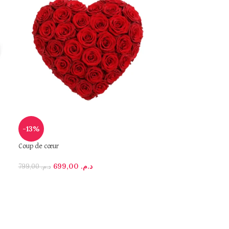
-13%
-15%
Coup de cœur
La vie en rose
699,00
د.م.
799,00
د.م.
649,00
د.م.