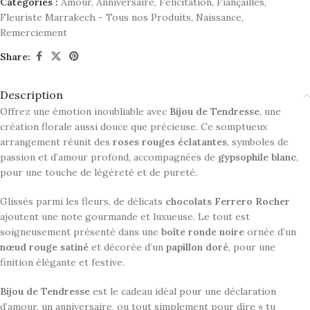
Catégories :
Amour
,
Anniversaire
,
Félicitation
,
Fiançailles
,
Fleuriste Marrakech - Tous nos Produits
,
Naissance
,
Remerciement
Share:
Description
Offrez une émotion inoubliable avec
Bijou de Tendresse
, une
création florale aussi douce que précieuse. Ce somptueux
arrangement réunit des
roses rouges éclatantes
, symboles de
passion et d’amour profond, accompagnées de
gypsophile blanc
,
pour une touche de légèreté et de pureté.
Glissés parmi les fleurs, de délicats
chocolats Ferrero Rocher
ajoutent une note gourmande et luxueuse. Le tout est
soigneusement présenté dans une
boîte ronde noire
ornée d’un
nœud rouge satiné
et décorée d’un
papillon doré
, pour une
finition élégante et festive.
Bijou de Tendresse
est le cadeau idéal pour une déclaration
d’amour, un anniversaire, ou tout simplement pour dire « tu