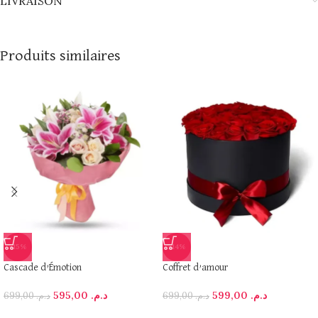
LIVRAISON
Produits similaires
-15%
-14%
Cascade d’Émotion
Coffret d’amour
595,00
د.م.
599,00
د.م.
699,00
د.م.
699,00
د.م.