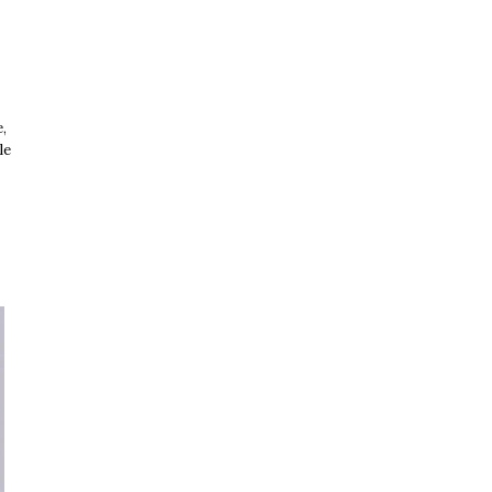
e,
le