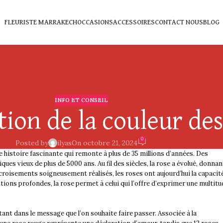
FLEURISTE MARRAKECH
OCCASIONS
ACCESSOIRES
CONTACT NOUS
BLOG
INFO ET CONSEIL
ation de la couleur des
0
Posted by
ilyas
On octobre 21, 2024
e histoire fascinante qui remonte à plus de 35 millions d’années. Des
ues vieux de plus de 5000 ans. Au fil des siècles, la rose a évolué, donnan
 croisements soigneusement réalisés, les roses ont aujourd’hui la capacit
ions profondes, la rose permet à celui qui l’offre d’exprimer une multitu
rtant dans le message que l’on souhaite faire passer. Associée à la