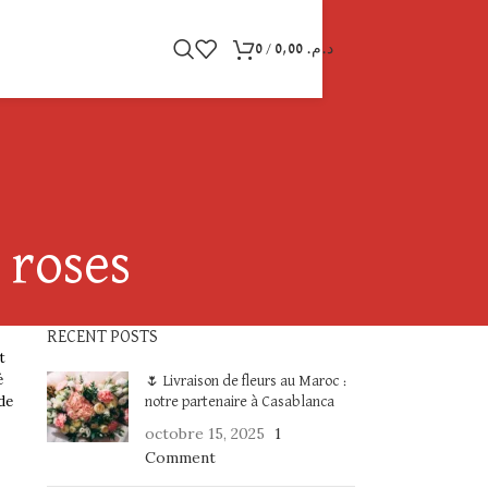
0
/
0,00
د.م.
 roses
RECENT POSTS
t
é
🌷 Livraison de fleurs au Maroc :
de
notre partenaire à Casablanca
octobre 15, 2025
1
Comment