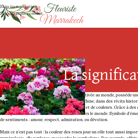
Skip to navigation
Skip to main content
La signific
La rose, considérée comme la fleur la plus cultivée au monde, possède un
traces de sa culture ont été découvertes en Chine, dans des récits historiq
naissance à une grande diversité de variétés et de couleurs. Grâce à des
de s’épanouir dans différents climats à travers le monde. Symbole d’émot
de sentiments : amour, respect, admiration, ou dévotion.
Mais ce n’est pas tout : la couleur des roses joue un rôle tout aussi impo