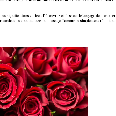
r une rose rouge représente une déclaration d’amour, tandis que 12 roses
aux significations variées. Découvrez ci-dessous le langage des roses et 
 vous souhaitiez transmettre un message d’amour ou simplement témoigne