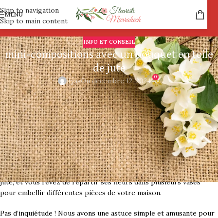
Skip to navigation
MENU
Skip to main content
INFO ET CONSEIL
mini-compositions avec un bouquet en toile
de jute
0
ilyas
On décembre 12, 2024
bouquet en toile de jute
Chez
Fleuriste Marrakech
, nous aimons concevoir des bouquets
qui impressionnent : des compositions généreuses qui illuminent
votre journée dès leur arrivée à votre porte. Mais parfois, vous
avez envie d’utiliser vos talents créatifs pour transformer un
bouquet en plusieurs petites compositions. Vous avez peut-être
acheté notre bouquet XL enveloppé dans une élégante toile de
jute, et vous rêvez de répartir ses fleurs dans plusieurs vases
pour embellir différentes pièces de votre maison.
Pas d’inquiétude ! Nous avons une astuce simple et amusante pour