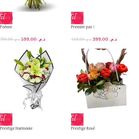
-25%
-11%
Poème
Premier pas !
599,00
د.م.
399,00
د.م.
799,00
د.م.
449,00
د.م.
-10%
-14%
Prestige Harmonie
Prestige Rosé