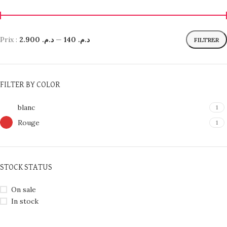
Prix :
د.م. 2.900
—
د.م. 140
FILTRER
FILTER BY COLOR
blanc
1
Rouge
1
STOCK STATUS
On sale
In stock