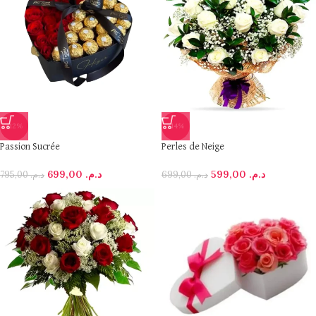
-12%
-14%
Passion Sucrée
Perles de Neige
699,00
د.م.
599,00
د.م.
795,00
د.م.
699,00
د.م.